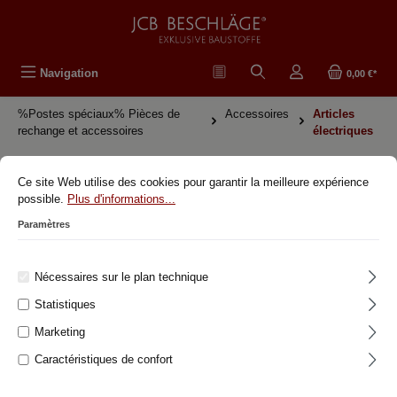
tenu principal
Navigation
0,00 €*
%Postes spéciaux% Pièces de
Accessoires
Articles
rechange et accessoires
électriques
Ce site Web utilise des cookies pour garantir la meilleure expérience
900.0046.BS Colliers de serrage
possible.
Plus d'informations...
pour câble apparent 20 pces Set
Paramètres
JCB | Exklusive Beschläge
Nécessaires sur le plan technique
Statistiques
Ignorer la galerie d'images
Marketing
Caractéristiques de confort