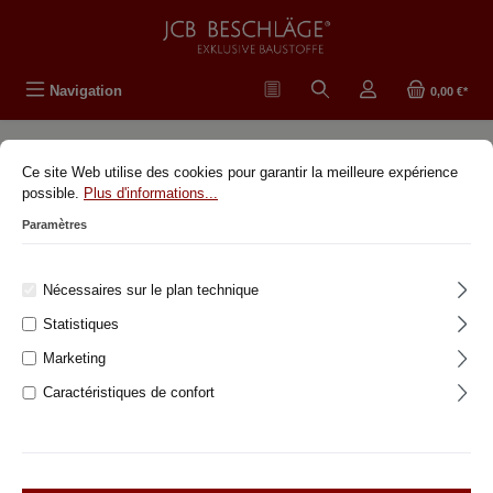
tenu principal
Navigation
0,00 €*
Ce site Web utilise des cookies pour garantir la meilleure expérience
Ferrures antiques originales
possible.
Plus d'informations...
Paramètres
Ferrures de portes historiques
Ferrures de fenêtres historiques
Nécessaires sur le plan technique
Klassisch-modernes Design Beschläge
Statistiques
Autour de la maison
Marketing
Caractéristiques de confort
%Postes spéciaux% Pièces de rechange
et accessoires