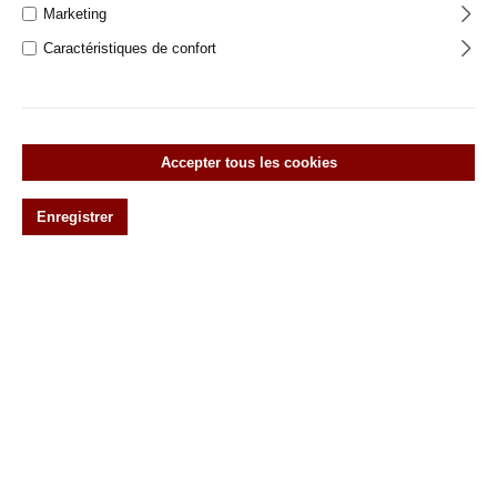
Marketing
Olives de fenêtre
Caractéristiques de confort
Vorreiber
Wirbel
Original antike Türebeschläge
Accepter tous les cookies
Ferrures de portes historiques
Ferrures de fenêtres historiques
Enregistrer
Klassisch-modernes Design Beschläge
Autour de la maison
%Postes spéciaux% Pièces de rechange et
accessoires
Filtre