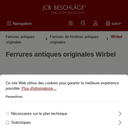
tenu principal
Navigation
0,00 €*
Ferrures antiques
Ferrures de fenêtres antiques
Wirbel
originales
originales
Ferrures antiques originales Wirbel
Ce site Web utilise des cookies pour garantir la meilleure expérience
possible.
Plus d'informations...
Paramètres
Ferrures antiques originales
Ferrures de fenêtres antiques originales
Nécessaires sur le plan technique
Statistiques
Poignées de fenêtre