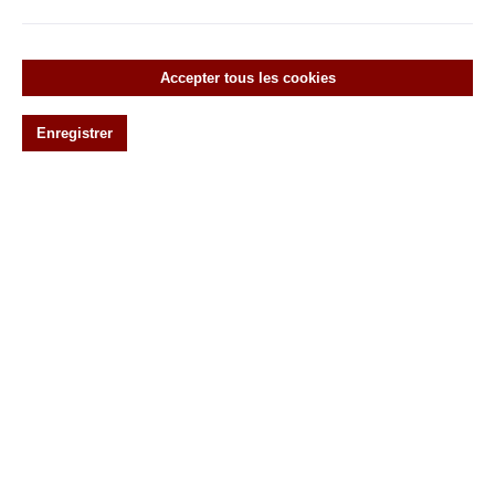
Zubehör
Boutons de porte historiques
Accepter tous les cookies
Heurtoirs historiques
Enregistrer
Poignées historiques
Rosaces historiques de poignées de porte et de
clés
Clapets historiques à fente pour lettres
Bandes historiques
Serrures
Clous et rosaces décoratifs historiques
Verrous historiques
Treibriegel
Verrou de bord de tube