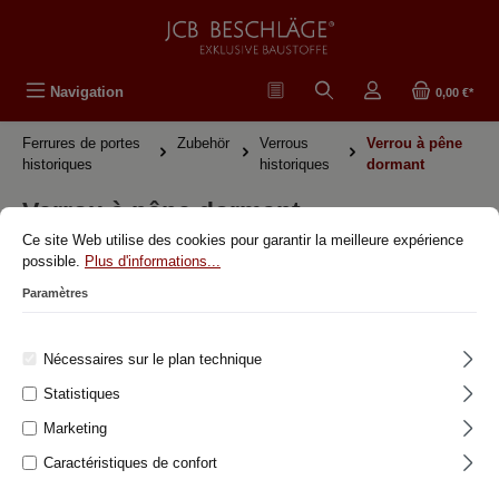
tenu principal
Navigation
0,00 €*
Ferrures de portes
Zubehör
Verrous
Verrou à pêne
historiques
historiques
dormant
Verrou à pêne dormant
Ce site Web utilise des cookies pour garantir la meilleure expérience
possible.
Plus d'informations...
Ferrures antiques originales
Paramètres
Ferrures de portes historiques
Nécessaires sur le plan technique
Zimmertüren
Statistiques
Garnitures de WC
Marketing
Haus- Eingangstüren
Caractéristiques de confort
Schiebetüren